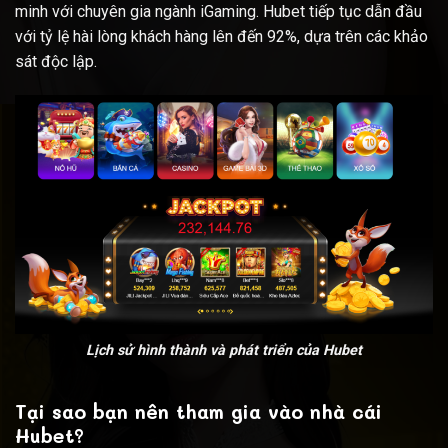
minh với chuyên gia ngành iGaming. Hubet tiếp tục dẫn đầu
với tỷ lệ hài lòng khách hàng lên đến 92%, dựa trên các khảo
sát độc lập.
Lịch sử hình thành và phát triển của Hubet
Tại sao bạn nên tham gia vào nhà cái
Hubet?