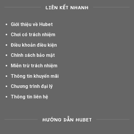
LIÊN KẾT NHANH
Giới thiệu về Hubet
Chơi có trách nhiệm
Điều khoản điều kiện
Chính sách bảo mật
Miễn trừ trách nhiệm
Thông tin khuyến mãi
Chương trình đại lý
Thông tin liên hệ
HƯỚNG DẪN HUBET