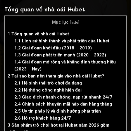
Tổng quan về nhà cái Hubet
Mục lục
[
hide
]
1
Tổng quan về nhà cái Hubet
1.1
Lịch sử hình thành và phát triển của Hubet
1.2
Giai đoạn khởi đầu (2018 – 2019)
1.3
Giai đoạn phát triển mạnh (2020 – 2022)
1.4
Giai đoạn mở rộng và khẳng định thương hiệu
(2023 – Nay)
2
Tại sao bạn nên tham gia vào nhà cái Hubet?
2.1
Hệ sinh thái trò chơi đa dạng
2.2
Hệ thống công nghệ hiện đại
2.3
Giao dịch nhanh chóng, nạp rút nhanh 24/7
2.4
Chính sách khuyến mãi hấp dẫn hàng tháng
2.5
Uy tín pháp lý và định hướng phát triển
2.6
Hỗ trợ khách hàng 24/7
3
Sản phẩm trò chơi hot tại Hubet năm 2026 gồm