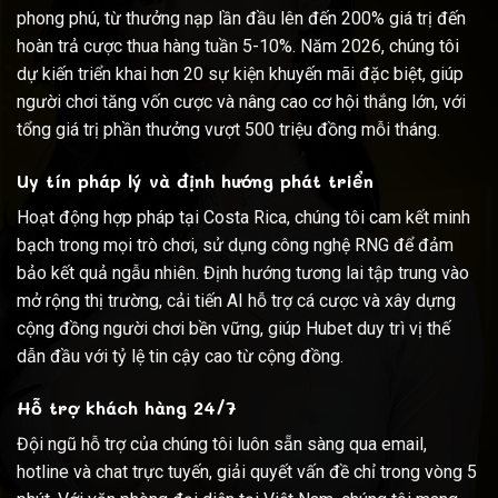
phong phú, từ thưởng nạp lần đầu lên đến 200% giá trị đến
hoàn trả cược thua hàng tuần 5-10%. Năm 2026, chúng tôi
dự kiến triển khai hơn 20 sự kiện khuyến mãi đặc biệt, giúp
người chơi tăng vốn cược và nâng cao cơ hội thắng lớn, với
tổng giá trị phần thưởng vượt 500 triệu đồng mỗi tháng.
Uy tín pháp lý và định hướng phát triển
Hoạt động hợp pháp tại Costa Rica, chúng tôi cam kết minh
bạch trong mọi trò chơi, sử dụng công nghệ RNG để đảm
bảo kết quả ngẫu nhiên. Định hướng tương lai tập trung vào
mở rộng thị trường, cải tiến AI hỗ trợ cá cược và xây dựng
cộng đồng người chơi bền vững, giúp Hubet duy trì vị thế
dẫn đầu với tỷ lệ tin cậy cao từ cộng đồng.
Hỗ trợ khách hàng 24/7
Đội ngũ hỗ trợ của chúng tôi luôn sẵn sàng qua email,
hotline và chat trực tuyến, giải quyết vấn đề chỉ trong vòng 5