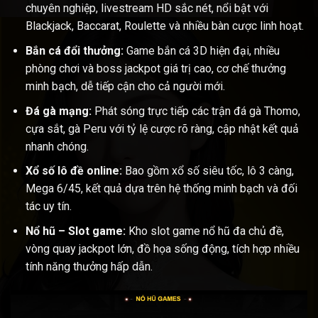
chuyên nghiệp, livestream HD sắc nét, nổi bật với
Blackjack, Baccarat, Roulette và nhiều bàn cược linh hoạt.
Bắn cá đổi thưởng:
Game bắn cá 3D hiện đại, nhiều
phòng chơi và boss jackpot giá trị cao, cơ chế thưởng
minh bạch, dễ tiếp cận cho cả người mới.
Đá gà mạng:
Phát sóng trực tiếp các trận đá gà Thomo,
cựa sắt, gà Peru với tỷ lệ cược rõ ràng, cập nhật kết quả
nhanh chóng.
Xổ số lô đề online:
Bao gồm xổ số siêu tốc, lô 3 càng,
Mega 6/45, kết quả dựa trên hệ thống minh bạch và đối
tác uy tín.
Nổ hũ – Slot game:
Kho slot game nổ hũ đa chủ đề,
vòng quay jackpot lớn, đồ họa sống động, tích hợp nhiều
tính năng thưởng hấp dẫn.