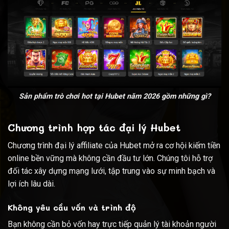
Sản phẩm trò chơi hot tại Hubet năm 2026 gồm những gì?
Chương trình hợp tác đại lý Hubet
Chương trình đại lý affiliate của Hubet mở ra cơ hội kiếm tiền
online bền vững mà không cần đầu tư lớn. Chúng tôi hỗ trợ
đối tác xây dựng mạng lưới, tập trung vào sự minh bạch và
lợi ích lâu dài.
Không yêu cầu vốn và trình độ
Bạn không cần bỏ vốn hay trực tiếp quản lý tài khoản người