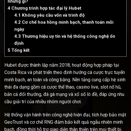
những gì?
4
Chương trình hợp tác đại lý Hubet
4.1
Không yêu cầu vốn và trình độ
4.2
Cơ chế hoa hồng minh bạch, thanh toán mỗi
ngày
4.3
Thương hiệu uy tín và hệ thống công nghệ ổn
định
5
Tổng kết
Hubet được thành lập năm 2018, hoạt động hợp pháp tại
Costa Rica và phát triển theo định hướng cá cược trực tuyến
minh bạch, an toàn và công bằng. Nền tảng cung cấp hệ sinh
thái đa dạng gồm cá cược thể thao, casino live, slot nổ hũ,
bắn cá đổi thưởng, đá gà mạng và xổ số lô đề, đáp ứng nhu
cầu giải trí của nhiều nhóm người chơi.
Hệ thống vận hành trên công nghệ hiện đại, tích hợp bảo mật
GeoTrust và cơ chế RNG đảm bảo kết quả ngẫu nhiên minh
bạch, đồng thời hỗ trợ giao diện thân thiện trên mọi thiết bị.