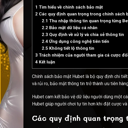
1
Tìm hiểu về chính sách bảo mật
2
Các quy định quan trọng trong chính sách 
2.1
Thu nhập thông tin quan trọng từng Be
2.2
Bảo mật dữ liệu cá nhân
2.3
Quy định về xử lý và chia sẻ thông tin
2.4
Ứng dụng công nghệ tiên tiến
2.5
Không tiết lộ thông tin
3
Trách nhiệm của người tham gia cá cược đối
4
Kết luận
Chính sách bảo mật Hubet là bộ quy định chi tiết
và rủi ro, bảo mật thông tin trở thành ưu tiên hàn
Hubet cam kết bảo vệ dữ liệu người dùng một các
Hubet giúp người chơi tự tin hơn khi đặt cược và 
Các quy định quan trọng 