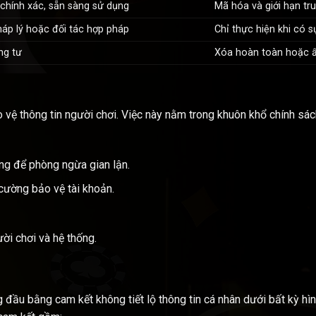
chính xác, sẵn sàng sử dụng
Mã hóa và giới hạn tr
pháp lý hoặc đối tác hợp pháp
Chỉ thực hiện khi có 
êng tư
Xóa hoàn toàn hoặc ẩ
vệ thông tin người chơi. Việc này nằm trong khuôn khổ chính sá
ờng để phòng ngừa gian lận.
cường bảo vệ tài khoản.
ời chơi và hệ thống.
đầu bằng cam kết không tiết lộ thông tin cá nhân dưới bất kỳ hình 