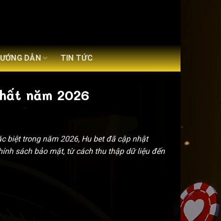
ƯỚNG DẪN
TIN TỨC
nhất năm 2026
ặc biệt trong năm 2026,
Hu bet
đã cập nhật
hính sách bảo mật, từ cách thu thập dữ liệu đến