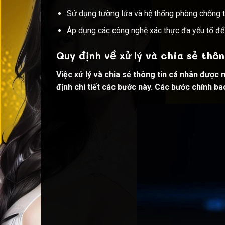
Sử dụng tường lửa và hệ thống phòng chống 
Áp dụng các công nghệ xác thực đa yếu tố để
Quy định về xử lý và chia sẻ thôn
Việc xử lý và chia sẻ thông tin cá nhân được 
định chi tiết các bước này. Các bước chính b