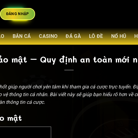
ĐĂNG NHẬP
AO
BẮN CÁ
CASINO
ĐÁ GÀ
LÔ ĐỀ
NỔ HŨ
H
ảo mật – Quy định an toàn mới 
chốt giúp người chơi yên tâm khi tham gia cá cược trực tuyến. Đ
 thông tin cá nhân. Bài viết này sẽ giúp bạn hiểu rõ hơn về c
àn thông tin cá cược.
ảo mật