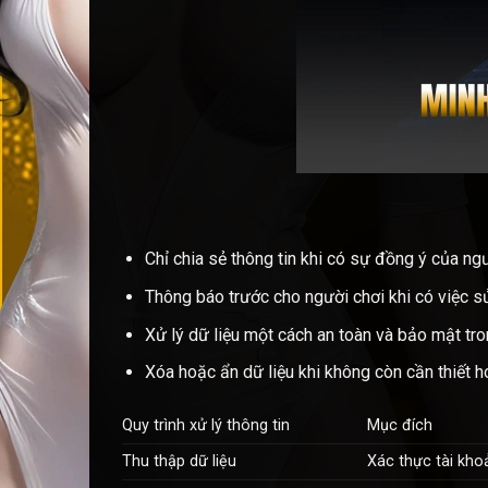
Chỉ chia sẻ thông tin khi có sự đồng ý của ng
Thông báo trước cho người chơi khi có việc s
Xử lý dữ liệu một cách an toàn và bảo mật tro
Xóa hoặc ẩn dữ liệu khi không còn cần thiết h
Quy trình xử lý thông tin
Mục đích
Thu thập dữ liệu
Xác thực tài kho