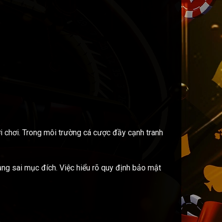
ời chơi. Trong môi trường cá cược đầy cạnh tranh
ng sai mục đích. Việc hiểu rõ quy định bảo mật