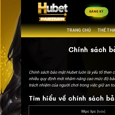
Bỏ
qua
ĐĂNG KÝ
nội
dung
TRANG CHỦ
THỂ TH
Chính sách b
Chính sách bảo mật Hubet
luôn là yếu tố then 
nhiều quy định mới nhằm nâng cao mức độ bảo vệ
trách nhiệm của người chơi trong việc giữ an to
Tìm hiểu về chính sách b
Mục lục
[
hide
]