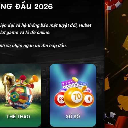
NG ĐẦU 2026
hiện đại và hệ thống bảo mật tuyệt đối, Hubet
lot game và lô đề online.
anh và nhận ngàn ưu đãi hấp dẫn.
THỂ THAO
XỔ SỐ