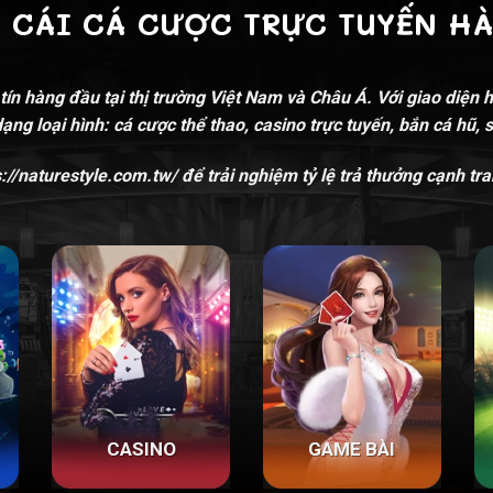
À CÁI CÁ CƯỢC TRỰC TUYẾN HÀ
 tín hàng đầu tại thị trường Việt Nam và Châu Á. Với giao diện 
ng loại hình: cá cược thể thao, casino trực tuyến, bắn cá hũ, s
s://naturestyle.com.tw/
để trải nghiệm tỷ lệ trả thưởng cạnh tr
CASINO
GAME BÀI