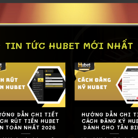
TIN TỨC HUBET MỚI NHẤT
ỚNG DẪN CHI TIẾT
HƯỚNG DẪN CHI T
CH RÚT TIỀN HUBET
CÁCH ĐĂNG KÝ HU
N TOÀN NHẤT 2026
DÀNH CHO TÂN BI