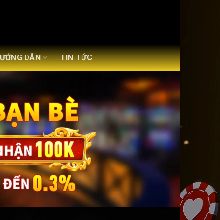
ƯỚNG DẪN
TIN TỨC