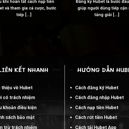
 khi hoàn tất cách nạp tiền
Đăng ký Hubet là bước đầu 
t và tham gia cá cược, bước
giúp người dùng tiếp cận 
tiếp [...]
tảng giải [...]
Thông tin tổng qua về nhà cái Hubet
trường cá cược an toàn với chứng chỉ bảo mật quốc tế từ Ge
LIÊN KẾT NHANH
HƯỚNG DẪN HUB
 hoạt động 24/7, xử lý nhanh chóng các vấn đề nạp – rút tiề
thần phục vụ tận tâm, HuBet ngày càng khẳng định vị thế và u
i thiệu về Hubet
Cách đăng ký Hubet
i có trách nhiệm
Cách đăng nhập Hubet
động của Hubet
u khoản điều kiện
Cách nạp tiền Hubet
nh sách bảo mật
Cách rút tiền Hubet
 hướng trở thành nhà cái trực tuyến uy tín, hoạt động minh 
 đầu, HuBet đã hoàn tất đăng ký pháp lý tại Costa Rica – quố
n trừ trách nhiệm
Cách tải Hubet App