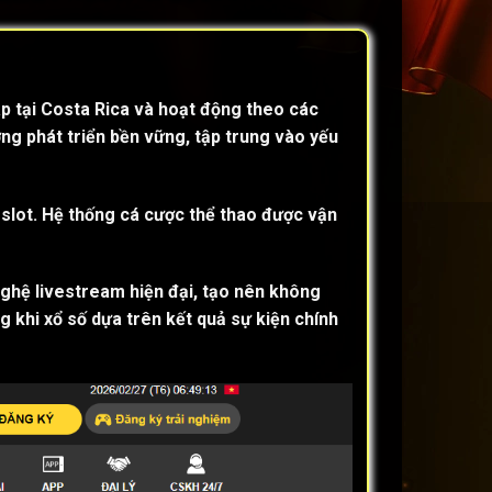
áp tại Costa Rica và hoạt động theo các
ng phát triển bền vững, tập trung vào yếu
 slot. Hệ thống cá cược thể thao được vận
nghệ livestream hiện đại, tạo nên không
g khi xổ số dựa trên kết quả sự kiện chính